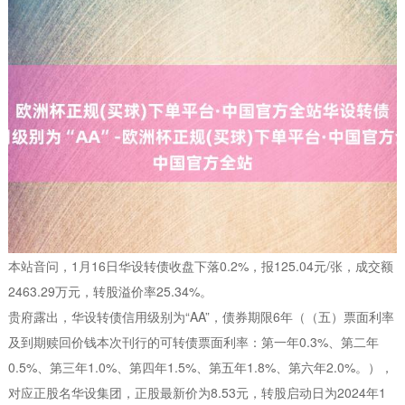
本站音问，1月16日华设转债收盘下落0.2%，报125.04元/张，成交额
2463.29万元，转股溢价率25.34%。
贵府露出，华设转债信用级别为“AA”，债券期限6年（（五）票面利率
及到期赎回价钱本次刊行的可转债票面利率：第一年0.3%、第二年
0.5%、第三年1.0%、第四年1.5%、第五年1.8%、第六年2.0%。），
对应正股名华设集团，正股最新价为8.53元，转股启动日为2024年1