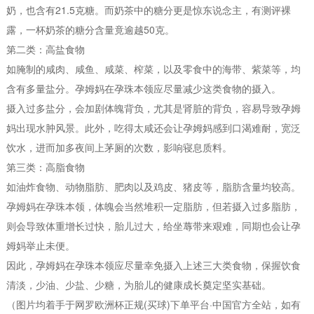
奶，也含有21.5克糖。而奶茶中的糖分更是惊东说念主，有测评裸
露，一杯奶茶的糖分含量竟逾越50克。
第二类：高盐食物
如腌制的咸肉、咸鱼、咸菜、榨菜，以及零食中的海带、紫菜等，均
含有多量盐分。孕姆妈在孕珠本领应尽量减少这类食物的摄入。
摄入过多盐分，会加剧体魄背负，尤其是肾脏的背负，容易导致孕姆
妈出现水肿风景。此外，吃得太咸还会让孕姆妈感到口渴难耐，宽泛
饮水，进而加多夜间上茅厕的次数，影响寝息质料。
第三类：高脂食物
如油炸食物、动物脂肪、肥肉以及鸡皮、猪皮等，脂肪含量均较高。
孕姆妈在孕珠本领，体魄会当然堆积一定脂肪，但若摄入过多脂肪，
则会导致体重增长过快，胎儿过大，给坐蓐带来艰难，同期也会让孕
姆妈举止未便。
因此，孕姆妈在孕珠本领应尽量幸免摄入上述三大类食物，保握饮食
清淡，少油、少盐、少糖，为胎儿的健康成长奠定坚实基础。
（图片均着手于网罗欧洲杯正规(买球)下单平台·中国官方全站，如有