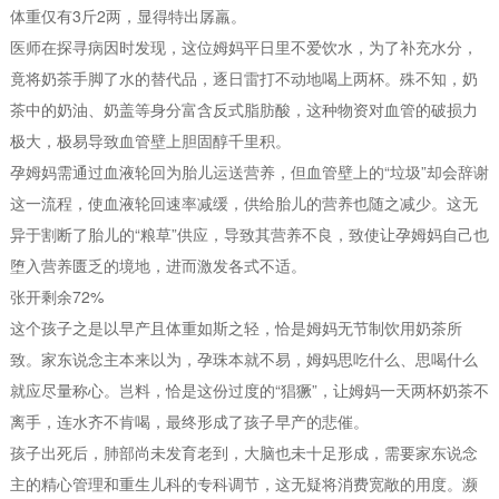
体重仅有3斤2两，显得特出孱羸。
医师在探寻病因时发现，这位姆妈平日里不爱饮水，为了补充水分，
竟将奶茶手脚了水的替代品，逐日雷打不动地喝上两杯。殊不知，奶
茶中的奶油、奶盖等身分富含反式脂肪酸，这种物资对血管的破损力
极大，极易导致血管壁上胆固醇千里积。
孕姆妈需通过血液轮回为胎儿运送营养，但血管壁上的“垃圾”却会辞谢
这一流程，使血液轮回速率减缓，供给胎儿的营养也随之减少。这无
异于割断了胎儿的“粮草”供应，导致其营养不良，致使让孕姆妈自己也
堕入营养匮乏的境地，进而激发各式不适。
张开剩余72%
这个孩子之是以早产且体重如斯之轻，恰是姆妈无节制饮用奶茶所
致。家东说念主本来以为，孕珠本就不易，姆妈思吃什么、思喝什么
就应尽量称心。岂料，恰是这份过度的“猖獗”，让姆妈一天两杯奶茶不
离手，连水齐不肯喝，最终形成了孩子早产的悲催。
孩子出死后，肺部尚未发育老到，大脑也未十足形成，需要家东说念
主的精心管理和重生儿科的专科调节，这无疑将消费宽敞的用度。濒