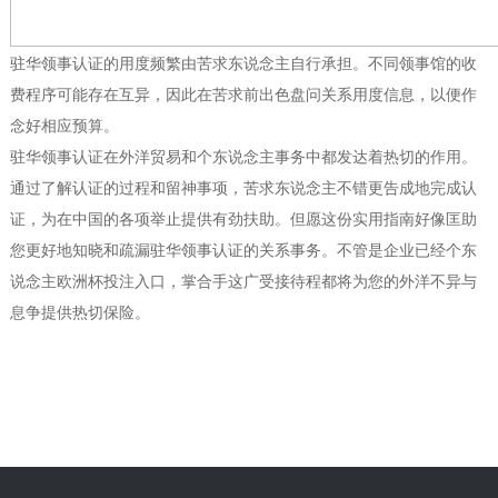
驻华领事认证的用度频繁由苦求东说念主自行承担。不同领事馆的收
费程序可能存在互异，因此在苦求前出色盘问关系用度信息，以便作
念好相应预算。
驻华领事认证在外洋贸易和个东说念主事务中都发达着热切的作用。
通过了解认证的过程和留神事项，苦求东说念主不错更告成地完成认
证，为在中国的各项举止提供有劲扶助。但愿这份实用指南好像匡助
您更好地知晓和疏漏驻华领事认证的关系事务。不管是企业已经个东
说念主欧洲杯投注入口，掌合手这广受接待程都将为您的外洋不异与
息争提供热切保险。