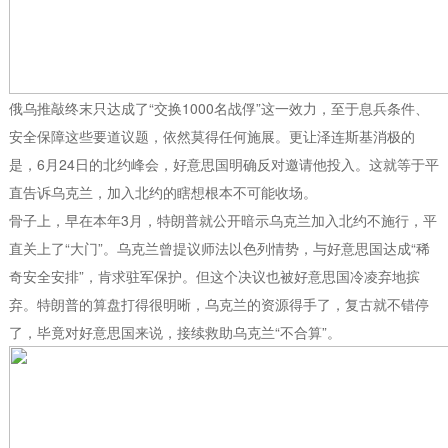
俄乌推敲终末只达成了“交换1000名战俘”这一效力，至于息兵条件、
安全保障这些要道议题，依然莫得任何施展。更让泽连斯基消极的
是，6月24日的北约峰会，好意思国明确反对邀请他投入。这就等于平
直告诉乌克兰，加入北约的瞎想根本不可能收场。
骨子上，早在本年3月，特朗普就公开暗示乌克兰加入北约不施行，平
直关上了“大门”。乌克兰曾提议师法以色列情势，与好意思国达成“稀
奇安全安排”，肯求驻军保护。但这个决议也被好意思国冷凌弃地摈
弃。特朗普的算盘打得很明晰，乌克兰的资源得手了，复古就不错停
了，毕竟对好意思国来说，接续救助乌克兰“不合算”。