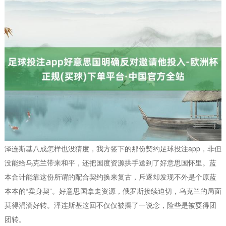
泽连斯基八成怎样也没猜度，我方签下的那份契约足球投注app，非但
没能给乌克兰带来和平，还把国度资源拱手送到了好意思国怀里。蓝
本合计能靠这份所谓的配合契约换来复古，斥逐却发现不外是个原蓝
本本的“卖身契”。好意思国拿走资源，俄罗斯接续迫切，乌克兰的局面
莫得涓滴好转。泽连斯基这回不仅仅被摆了一说念，险些是被耍得团
团转。