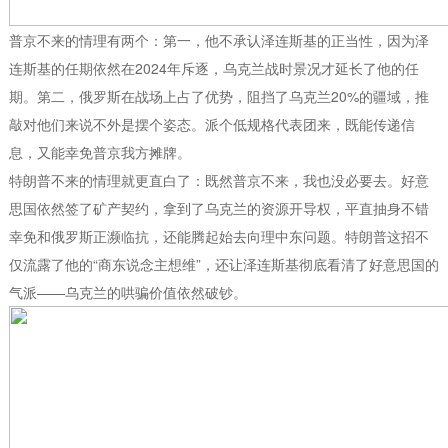
普京不来的情理有两个：第一，他不承认泽连斯基的正当性，因为泽
连斯基的任期依然在2024年斥逐，乌克兰战时景况才延长了他的任
期。第二，俄罗斯在战场上占了优势，阻挡了乌克兰20%的疆域，推
敲对他们来说不外是摆个姿态。派个低规格代表团来，既能传递信
息，又能幸免普京我方摊牌。
特朗普不来的情理就更直白了：既然普京不来，我也没必要去。好意
思国依然签了矿产契约，拿到了乌克兰的资源开导权，平直抽身不错
幸免和俄罗斯正濒临抗，还能腾起始去向理中东问题。特朗普这招不
仅流露了他的“商东说念主想维”，还让泽连斯基彻底看清了好意思国的
气派——乌克兰的哄骗价值依然破钞。