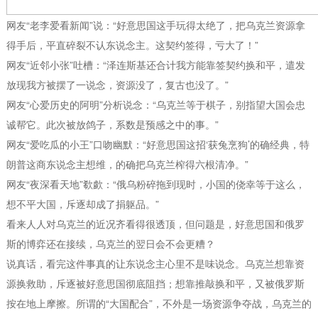
网友“老李爱看新闻”说：“好意思国这手玩得太绝了，把乌克兰资源拿
得手后，平直碎裂不认东说念主。这契约签得，亏大了！”
网友“近邻小张”吐槽：“泽连斯基还合计我方能靠签契约换和平，遣发
放现我方被摆了一说念，资源没了，复古也没了。”
网友“心爱历史的阿明”分析说念：“乌克兰等于棋子，别指望大国会忠
诚帮它。此次被放鸽子，系数是预感之中的事。”
网友“爱吃瓜的小王”口吻幽默：“好意思国这招‘获兔烹狗’的确经典，特
朗普这商东说念主想维，的确把乌克兰榨得六根清净。”
网友“夜深看天地”欷歔：“俄乌粉碎拖到现时，小国的侥幸等于这么，
想不平大国，斥逐却成了捐躯品。”
看来人人对乌克兰的近况齐看得很透顶，但问题是，好意思国和俄罗
斯的博弈还在接续，乌克兰的翌日会不会更糟？
说真话，看完这件事真的让东说念主心里不是味说念。乌克兰想靠资
源换救助，斥逐被好意思国彻底阻挡；想靠推敲换和平，又被俄罗斯
按在地上摩擦。所谓的“大国配合”，不外是一场资源争夺战，乌克兰的