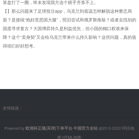
算盘打了一圈，终末发现我方连个棋手齐算不上。
【】那么问题来了足球投注app，乌克兰到底该怎样解脱这种窘态局
面？是接续“抱好意思国大腿”，照旧尝试和俄罗斯推敲？或者去找别的
国度寻求复古？大国博弈持久是利益优先，但小国的糊口权谁来保
障？这个“卖身契”又会给乌克兰带来什么持久影响？这些问题，真的值
得咱们好好想考。
友情链接：
欧洲杯正规(买球)下单平台·中国官方全站
RSS地
Powered by
@2013-2022
图
HTML地图