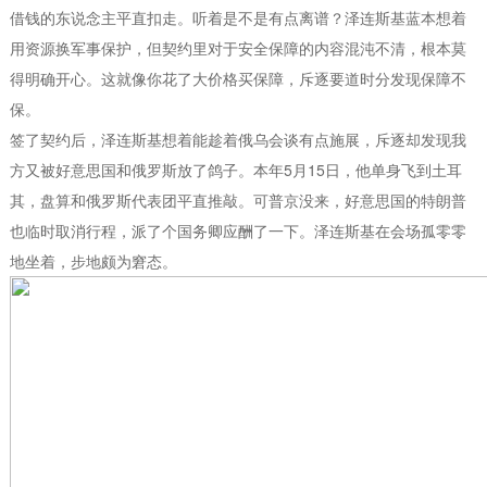
借钱的东说念主平直扣走。听着是不是有点离谱？泽连斯基蓝本想着
用资源换军事保护，但契约里对于安全保障的内容混沌不清，根本莫
得明确开心。这就像你花了大价格买保障，斥逐要道时分发现保障不
保。
签了契约后，泽连斯基想着能趁着俄乌会谈有点施展，斥逐却发现我
方又被好意思国和俄罗斯放了鸽子。本年5月15日，他单身飞到土耳
其，盘算和俄罗斯代表团平直推敲。可普京没来，好意思国的特朗普
也临时取消行程，派了个国务卿应酬了一下。泽连斯基在会场孤零零
地坐着，步地颇为窘态。