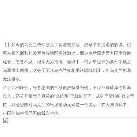
【】如今的乌克兰依然堕入了资源被掠取，战场节节溃退的窘境。俄
军在顿巴斯和扎波罗热等地区握续激动，而乌克兰因为西方国度救助
延长，装备不及，根本无力抵御。会谈中，俄罗斯提议的条件依然是
乌军撤出四州，这等于要求乌克兰变相承认疆域割让，但乌克兰彰着
无法接收。
至于北约峰会，好意思国的气派依然特殊明确，不仅不邀请泽连斯基
投入，还公开暗示乌克兰的“北约梦”早就迫害了。从矿产契约到社交苛
待，好意思国对乌克兰的气派更动无疑是一个警示：在大国博弈中，
小国的侥幸雷同不由我方掌控。