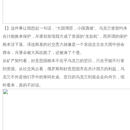
【】这件事让我想起一句话，“大国博弈，小国遇难”。乌克兰签契约本
合计能换来保护，斥逐却发现我方成了资源的“支款机”，而所谓的保护
根本没下落。泽连斯基的社交悉力就像是一个东说念主在大雨中拚命
撑伞，斥逐伞被大风吹跑了，还被淋了个透。
从矿产契约看，好意思国根本不在乎乌克兰的翌日，只在乎能不行拿
到资源。从社交风云看，俄罗斯和好意思国齐在共计我方的利益，乌
克兰不外是他们手中的筹码长途。翌日的乌克兰到底会走向何方，现
时看来，真的不好说。